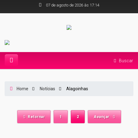
07 de agosto de 2026 às 17:14
Buscar
Home
Notícias
Alagoinhas
Retornar
1
2
Avançar