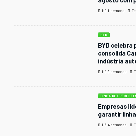
Há 1 semana
Tem
BYD
BYD celebra p
consolida Ca
indústria aut
Há 3 semanas
Te
LINHA DE CRÉDITO E
Empresas lid
garantir linh
Há 4 semanas
Te