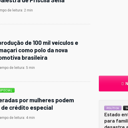
po de leitura: 2 min
rodução de 100 mil veículos e
maçari como polo da nova
omotiva brasileira
mpo de leitura: 5 min
No
SPECIAL
eradas por mulheres podem
a de crédito especial
POLÍTICA
S
Estado en
mpo de leitura: 4 min
para famíl
desastre 