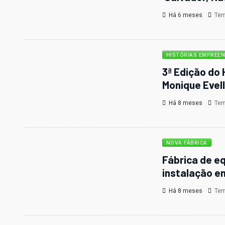
Há 6 meses
Temp
HISTÓRIAS EMPREE
3ª Edição do
Monique Evel
Há 8 meses
Temp
NOVA FÁBRICA
Fábrica de e
instalação e
Há 8 meses
Temp