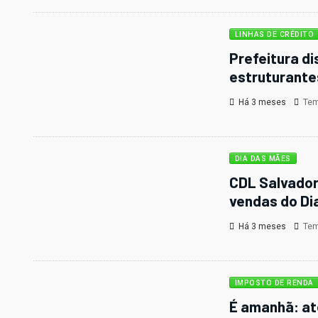
LINHAS DE CRÉDITO
Prefeitura di
estruturante
Há 3 meses
Temp
DIA DAS MÃES
CDL Salvador
vendas do Di
Há 3 meses
Temp
IMPOSTO DE RENDA
É amanhã: at