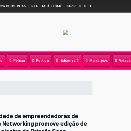
DE PREFEITURA DE LAURO DE FREITAS GARANTE DESEMBARQUE DE MULHERES
AG
 5H
Há 5 Horas
AO
do
Polícia
Política
Editorias
Municípios
Vídeos
idade de empreendedoras de
is Networking promove edição de
alestra de Priscila Sena