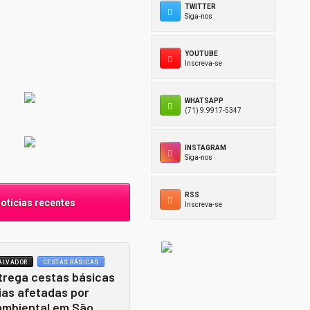
TWITTER
Siga-nos
YOUTUBE
Inscreva-se
WHATSAPP
(71) 9.9917-5347
INSTAGRAM
Siga-nos
RSS
tícias recentes
Inscreva-se
ALVADOR
CESTAS BÁSICAS
trega cestas básicas
ias afetadas por
ambiental em São