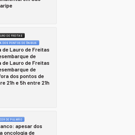
aripe
URO DE FREITAS
A DOS PONTOS DE ÔNIBUS
 de Lauro de Freitas
esembarque de
 de Lauro de Freitas
esembarque de
fora dos pontos de
re 21h e 5h entre 21h
CER DE PULMÃO
anco: apesar dos
a oncologia de