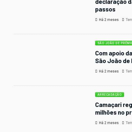
declaração d
passos
Há 2 meses
Temp
SÃO JOÃO DE PRÊMI
Com apoio da
São João de
Há 2 meses
Temp
ARRECADAÇÃO
Camaçari reg
milhões no p
Há 2 meses
Temp