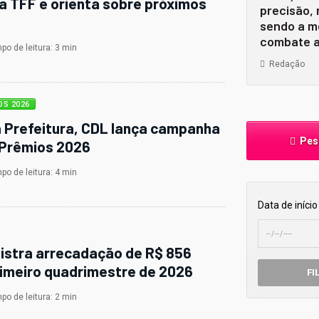
a TFF e orienta sobre próximos
precisão,
sendo a m
combate a
o de leitura: 3 min
Redação
OS 2026
 Prefeitura, CDL lança campanha
Pesq
 Prêmios 2026
o de leitura: 4 min
Data de início
istra arrecadação de R$ 856
rimeiro quadrimestre de 2026
FI
o de leitura: 2 min