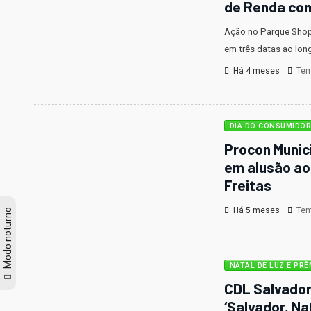
de Renda com
Ação no Parque Shopp
em três datas ao long
Há 4 meses
Temp
DIA DO CONSUMIDOR
Procon Munici
em alusão ao
Freitas
Há 5 meses
Temp
Modo noturno
NATAL DE LUZ E PRÊ
CDL Salvador
‘Salvador, Na