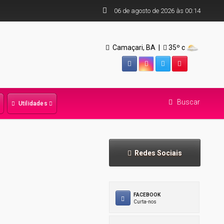
06 de agosto de 2026 às 00:14
OSTO BRANCO: APESAR DOS AVANÇOS NA ONCOLOGIA DE PRECISÃO, NÃO FUMAR CON
 CÂNCER DE PULMÃO
Há 5 Horas
Camaçari, BA |
35
º c
Facebook
Instagram
Twitter
YouTube
Buscar
Utilidades
Redes Sociais
FACEBOOK
Curta-nos