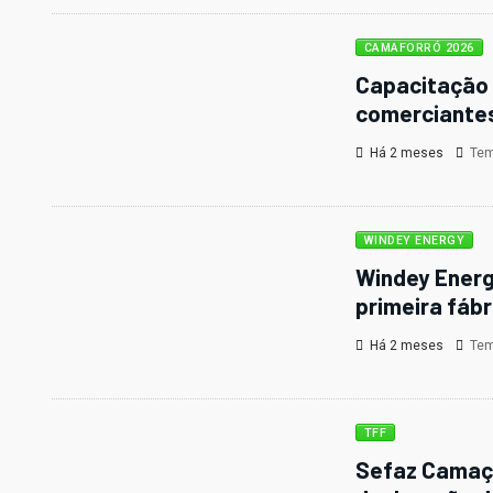
CAMAFORRÓ 2026
Capacitação 
comerciantes
Há 2 meses
Temp
WINDEY ENERGY
Windey Energ
primeira fábr
Há 2 meses
Temp
TFF
Sefaz Camaça