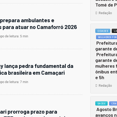
Tomé de P
Redação
prepara ambulantes e
 para atuar no Camaforró 2026
CIDADES
LA
o de leitura: 5 min
MULHERES FOR
Prefeitura
garante d
Prefeitura
garante d
y lança pedra fundamental da
mulheres 
ônibus ent
ica brasileira em Camaçari
e 5h
o de leitura: 7 min
Redação
SAÚDE
CÂN
Agosto Br
ri prorroga prazo para
avanços n