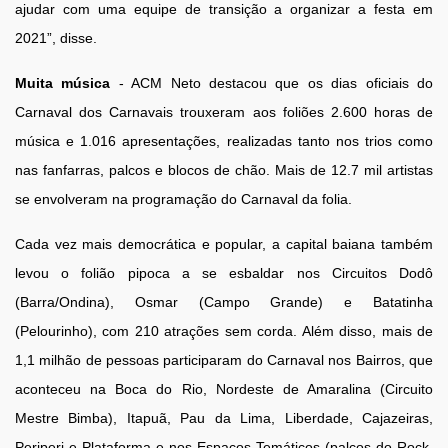
ajudar com uma equipe de transição a organizar a festa em
2021”, disse.
Muita música
- ACM Neto destacou que os dias oficiais do
Carnaval dos Carnavais trouxeram aos foliões 2.600 horas de
música e 1.016 apresentações, realizadas tanto nos trios como
nas fanfarras, palcos e blocos de chão. Mais de 12.7 mil artistas
se envolveram na programação do Carnaval da folia.
Cada vez mais democrática e popular, a capital baiana também
levou o folião pipoca a se esbaldar nos Circuitos Dodô
(Barra/Ondina), Osmar (Campo Grande) e Batatinha
(Pelourinho), com 210 atrações sem corda. Além disso, mais de
1,1 milhão de pessoas participaram do Carnaval nos Bairros, que
aconteceu na Boca do Rio, Nordeste de Amaralina (Circuito
Mestre Bimba), Itapuã, Pau da Lima, Liberdade, Cajazeiras,
Periperi e Plataforma e nos Espaços Temáticos (palcos do Rock,